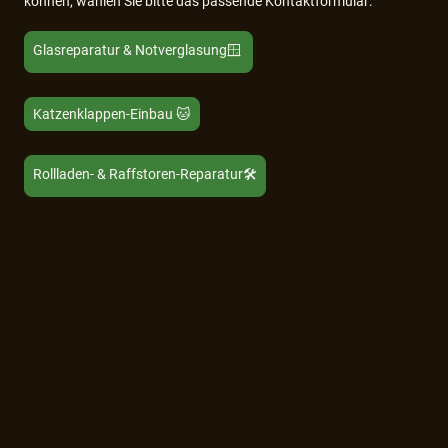
können, wählen Sie bitte das passende Kontaktformular:
Glasreparatur & Notverglasung🪟
Katzenklappen-Einbau 🐱
Rollladen- & Raffstoren-Reparatur🛠️