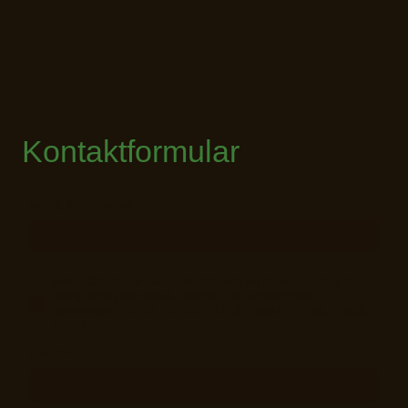
Kontaktformular
Vor- & Nachname
*
Meine Objektadresse befindet sich im Einzugsgebiet der
Firma Stoll (Waldshut-Tiengen und umliegende
Gemeinden: 79761, 79787, 79793, 79804, 79790, 79809,
79771)
*
E-Mail
*